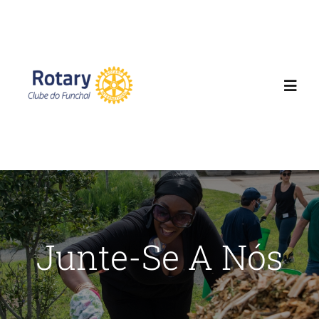
Skip
to
content
Toggl
Navig
Home
Clube
Projetos
Junte-Se A Nós
News