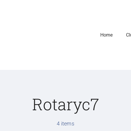
Home
Cl
A Nossa História
A Nossa Essência
Descubra o percurso
Servimos com propósi
Rotaryc7
inspirador do Rotary
guiados por valores 
Clube do Funchal.
transformam.
4 items