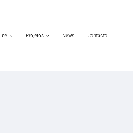
ube
Projetos
News
Contacto
Junte-se a Nós
to,
Faça parte de uma
que
comunidade unida pela
amizade, ação e ética.