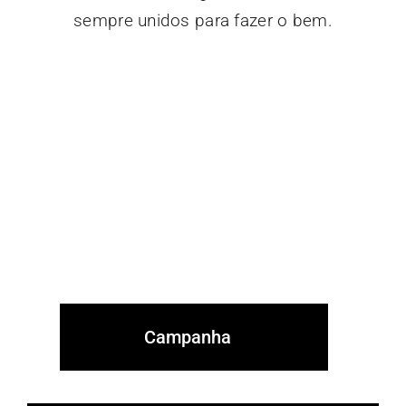
sempre unidos para fazer o bem.
Erradicar A Pólio É
Possível — E Começa
Com Cada Um De
Nós.
Campanha